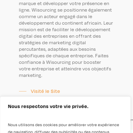
marque et développer votre présence en
ligne. Wisourcing se positionne également
comme un acteur engagé dans le
développement du continent africain. Leur
mission est de faciliter le développement
digital des entreprises en offrant des
stratégies de marketing digital
percutantes, adaptées aux besoins
spécifiques de chaque entreprise. Faites
confiance à Wisourcing pour booster
votre entreprise et atteindre vos objectifs
marketing.
Visité le Site
Nous respectons votre vie privée.
[pdf-embedder
url=”https://wisourcing.com/wp-
content/uploads/2023/05/wisourcing_com1.pdf”
Nous utilisons des cookies pour améliorer votre expérience
de navigation, diffuser des publicités ou des contenus