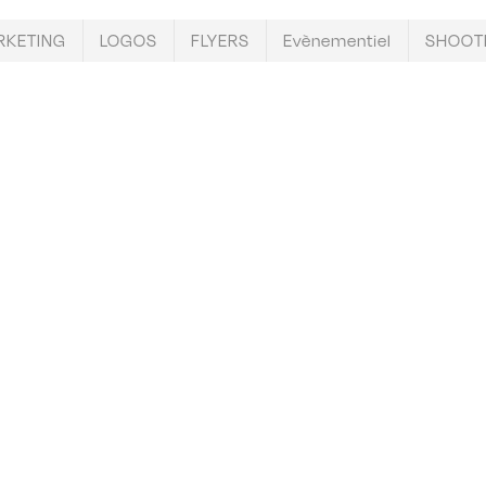
RKETING
LOGOS
FLYERS
Evènementiel
SHOOTI
0
0
0
0
0
0
0
0