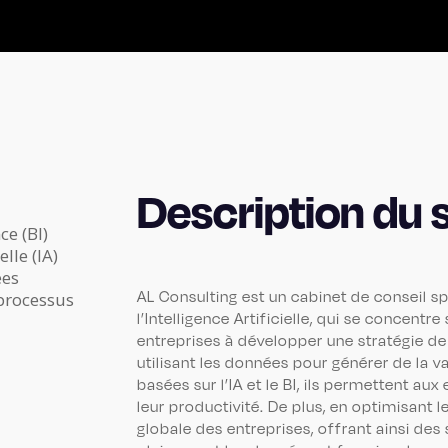
Description du s
ce (BI)
elle (IA)
ées
AL Consulting est un cabinet de conseil sp
processus
l’Intelligence Artificielle, qui se concentre
entreprises à développer une stratégie d
utilisant les données pour générer de la v
basées sur l’IA et le BI, ils permettent a
leur productivité. De plus, en optimisant l
globale des entreprises, offrant ainsi des