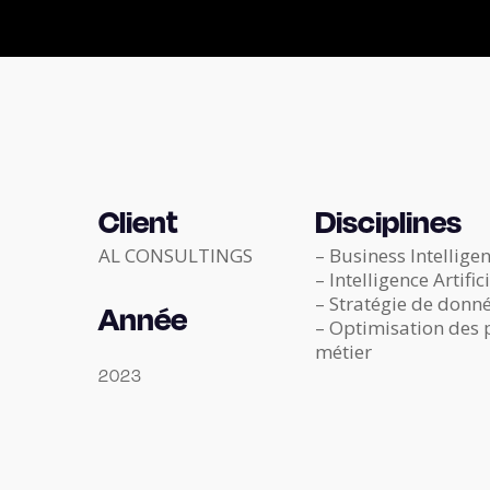
Client
Disciplines
AL CONSULTINGS
– Business Intelligen
– Intelligence Artifici
– Stratégie de donn
Année
– Optimisation des 
métier
2023